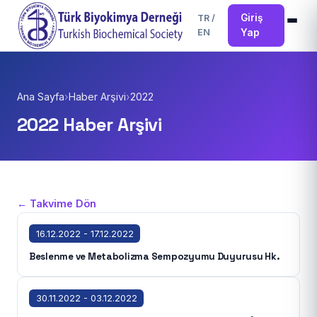
Giriş
TR
/
EN
Yap
Ana Sayfa
›
Haber Arşivi
›
2022
2022 Haber Arşivi
← Takvime Dön
16.12.2022 - 17.12.2022
Beslenme ve Metabolizma Sempozyumu Duyurusu Hk.
30.11.2022 - 03.12.2022