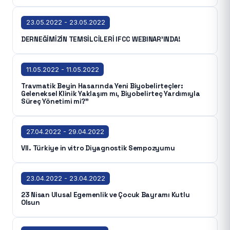
23.05.2022 - 23.05.2022
DERNEĞİMİZİN TEMSİLCİLERİ IFCC WEBINAR'INDA!
11.05.2022 - 11.05.2022
Travmatik Beyin Hasarında Yeni Biyobelirteçler:
Geleneksel Klinik Yaklaşım mı, Biyobelirteç Yardımıyla
Süreç Yönetimi mi?”
27.04.2022 - 29.04.2022
VII. Türkiye in vitro Diyagnostik Sempozyumu
23.04.2022 - 23.04.2022
23 Nisan Ulusal Egemenlik ve Çocuk Bayramı Kutlu
Olsun