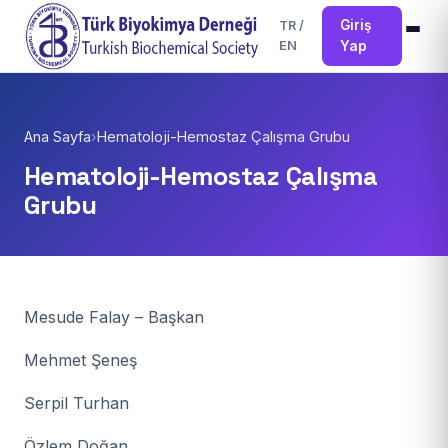
Giriş
TR
/
EN
Yap
Ana Sayfa
›
Hematoloji-Hemostaz Çalışma Grubu
Hematoloji-Hemostaz Çalışma
Grubu
Mesude Falay – Başkan
Mehmet Şeneş
Serpil Turhan
Özlem Doğan