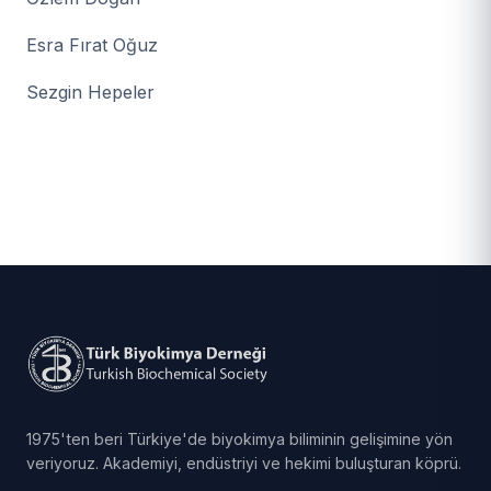
Esra Fırat Oğuz
Sezgin Hepeler
1975'ten beri Türkiye'de biyokimya biliminin gelişimine yön
veriyoruz. Akademiyi, endüstriyi ve hekimi buluşturan köprü.