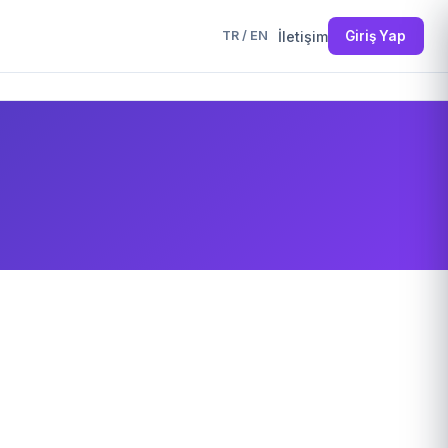
İletişim
Giriş Yap
TR
/
EN