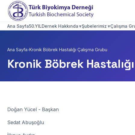
▾
▾
Ana Sayfa
50.YIL
Dernek Hakkında
Şubelerimiz
Çalışma Gru
Ana Sayfa
›
Kronik Böbrek Hastalığı Çalışma Grubu
Kronik Böbrek Hastalığ
Doğan Yücel - Başkan
Sedat Abuşoğlu