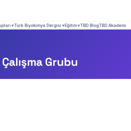
▾
▾
▾
pları
Türk Biyokimya Dergisi
Eğitim
TBD Blog
TBD Akademi
ı Çalışma Grubu