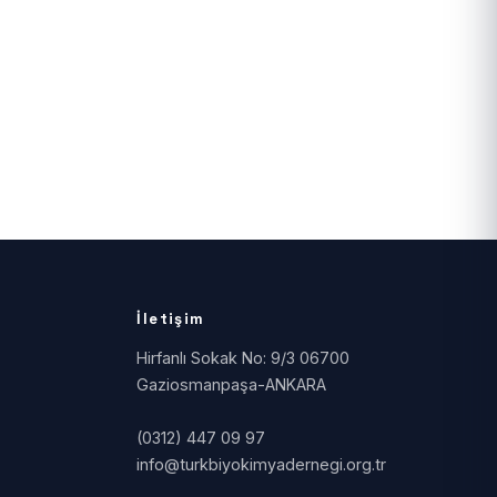
İletişim
Hirfanlı Sokak No: 9/3 06700
Gaziosmanpaşa-ANKARA
(0312) 447 09 97
info@turkbiyokimyadernegi.org.tr