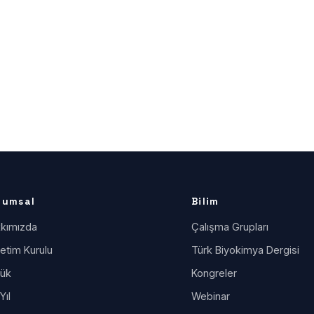
rumsal
Bilim
kımızda
Çalışma Grupları
etim Kurulu
Türk Biyokimya Dergisi
ük
Kongreler
Yıl
Webinar