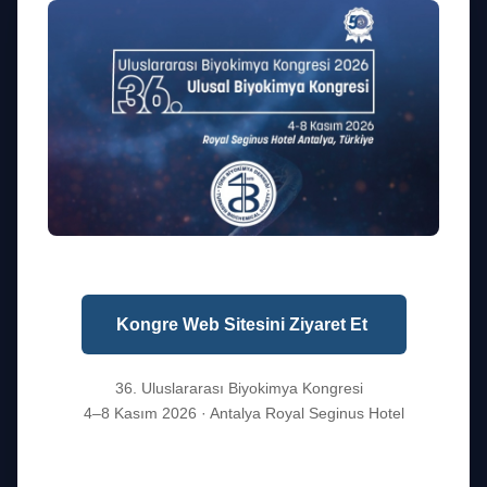
1975'ten beri Türkiye'de biyokimya biliminin gelişimine yön
veriyoruz. Akademiyi, endüstriyi ve hekimi buluşturan köprü.
Kurumsal
Kongre Web Sitesini Ziyaret Et
Hakkımızda
Yönetim Kurulu
36. Uluslararası Biyokimya Kongresi
Tüzük
4–8 Kasım 2026 · Antalya Royal Seginus Hotel
50. Yıl
İletişim