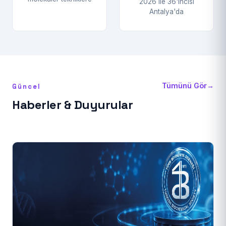
2026 ile 36'ıncısı
Antalya'da
Tümünü Gör
→
Güncel
Haberler & Duyurular