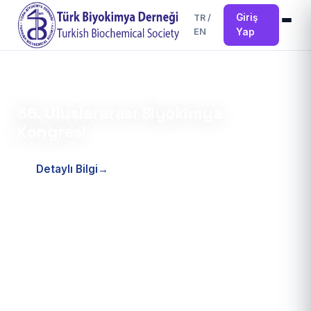
Giriş
TR
/
EN
Yap
24.04.2026
36. Uluslararası Biyokimya
Kongresi
Detaylı Bilgi
→