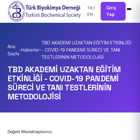
Giriş
TR
/
EN
Yap
TBD AKADEMİ UZAKTAN EĞİTİM ETKİNLİĞİ
Ana
›
Haberler
›
- COVID-19 PANDEMİ SÜRECİ VE TANI
Sayfa
TESTLERİNİN METODOLOJİSİ
TBD AKADEMİ UZAKTAN EĞİTİM
ETKİNLİĞİ - COVID-19 PANDEMİ
SÜRECİ VE TANI TESTLERİNİN
METODOLOJİSİ
Değerli Meslektaşlarımız,