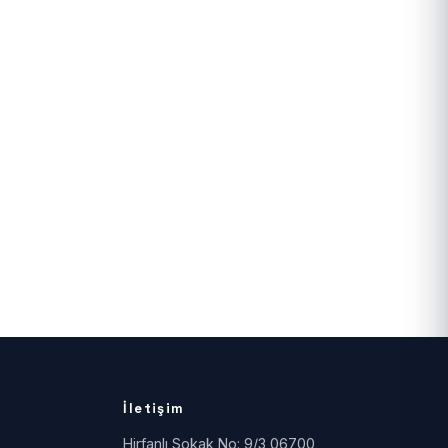
İletişim
Hirfanlı Sokak No: 9/3 06700