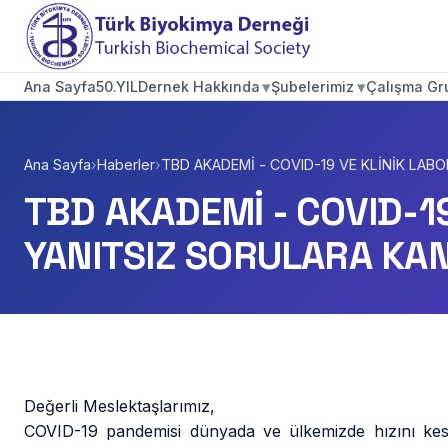
▾
▾
Ana Sayfa
50.YIL
Dernek Hakkında
Şubelerimiz
Çalışma Gru
Ana Sayfa
›
Haberler
›
TBD AKADEMİ - COVID-19 VE KLİNİK LABO
TBD AKADEMİ - COVID-19
YANITSIZ SORULARA KAN
Değerli Meslektaşlarımız,
COVID-19 pandemisi dünyada ve ülkemizde hızını kesi