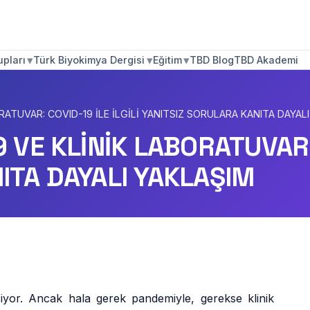
▾
▾
▾
pları
Türk Biyokimya Dergisi
Eğitim
TBD Blog
TBD Akademi
RATUVAR: COVID-19 İLE İLGİLİ YANITSIZ SORULARA KANITA DAYAL
 VE KLİNİK LABORATUVAR: 
ITA DAYALI YAKLAŞIM
yor. Ancak hala gerek pandemiyle, gerekse klinik