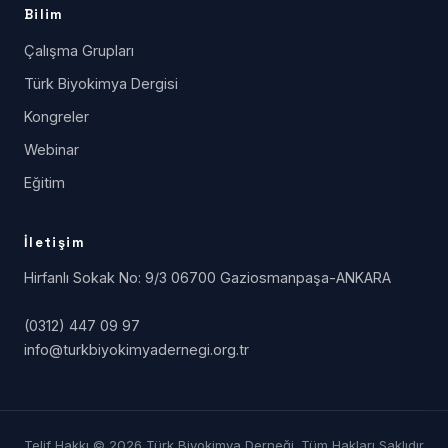
Bilim
Çalışma Grupları
Türk Biyokimya Dergisi
Kongreler
Webinar
Eğitim
İletişim
Hirfanlı Sokak No: 9/3 06700 Gaziosmanpaşa-ANKARA
(0312) 447 09 97
info@turkbiyokimyadernegi.org.tr
Telif Hakkı © 2026 Türk Biyokimya Derneği. Tüm Hakları Saklıdır