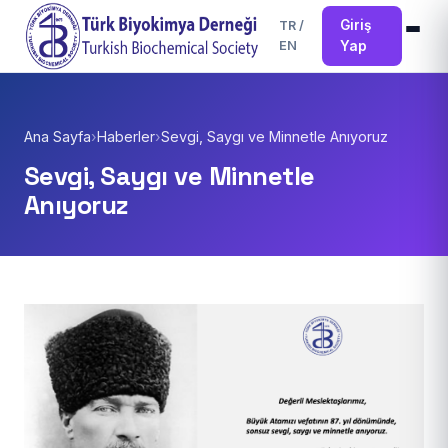
Giriş
TR
/
EN
Yap
Ana Sayfa
›
Haberler
›
Sevgi, Saygı ve Minnetle Anıyoruz
Sevgi, Saygı ve Minnetle
Anıyoruz