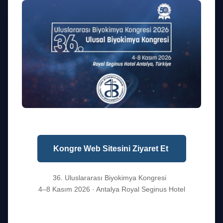
1975'ten beri Türkiye'de biyokimya biliminin gelişimine yön
veriyoruz. Akademiyi, endüstriyi ve hekimi buluşturan köprü.
Kurumsal
Kongre Web Sitesini Ziyaret Et
Hakkımızda
Yönetim Kurulu
36. Uluslararası Biyokimya Kongresi
Tüzük
4–8 Kasım 2026 · Antalya Royal Seginus Hotel
50. Yıl
İletişim