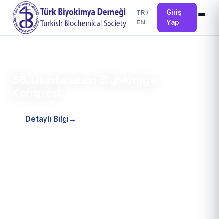
Giriş
TR
/
EN
Yap
24.04.2026
36. Uluslararası Biyokimya
Kongresi
Detaylı Bilgi
→