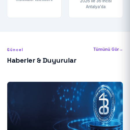
2026 ile 36'ıncısı
Antalya'da
Tümünü Gör
→
Güncel
Haberler & Duyurular